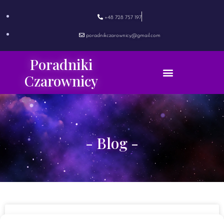
+48 728 757 197
poradnikczarownicy@gmail.com
Poradniki
Czarownicy
- Blog -
Motanka. Tradycyjna ochronna lalka