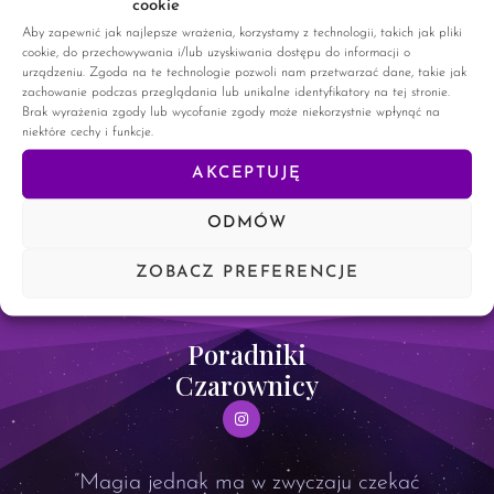
cookie
ciekawy temat. Talizmany. Talizman to, określona rzecz,
zazwyczaj emanuje określoną przez nas mocą. Moc ta
Aby zapewnić jak najlepsze wrażenia, korzystamy z technologii, takich jak pliki
cookie, do przechowywania i/lub uzyskiwania dostępu do informacji o
przyciąganie szczęścia, czy odbieranie złej energii od nas. Tak
urządzeniu. Zgoda na te technologie pozwoli nam przetwarzać dane, takie jak
prosto mówiąc
zachowanie podczas przeglądania lub unikalne identyfikatory na tej stronie.
Brak wyrażenia zgody lub wycofanie zgody może niekorzystnie wpłynąć na
niektóre cechy i funkcje.
CZYTAJ WIĘCEJ »
AKCEPTUJĘ
14 lutego, 2024
25 komentarzy
ODMÓW
ZOBACZ PREFERENCJE
Poradniki
Czarownicy
”Magia jednak ma w zwyczaju czekać