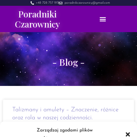
+48 728 757 197
poradnikczarownicy@gmail.com
Poradniki
Czarownicy
- Blog -
Talizmany i amulety – Znaczenie, różnice
oraz rola w naszej codzienności.
Zarządzaj zgodami plików
Cześć Dzisiaj postanowiłam wam przedstawić, bardzo