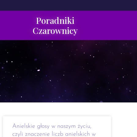
Poradniki
Czarownicy
Anielskie głosy w naszym życiu,
czyli znaczenie liczb anielskich w