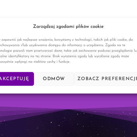
Zarządzaj zgodami plików cookie
 zapewnić jak najlepsze wrażenia, korzystamy z technologii, takich jak pliki cookie, do
echowywania i/lub uzyskiwania dostępu do informacji o urządzeniu. Zgoda na te
hnologie pozwoli nam przetwarzać dane, takie jak zachowanie podczas przeglądania l
kalne identyfikatory na tej stronie. Brak wyrażenia zgody lub wycofanie zgody może
korzystnie wpłynąć na niektóre cechy i funkcje.
AKCEPTUJĘ
ODMÓW
ZOBACZ PREFERENCJ