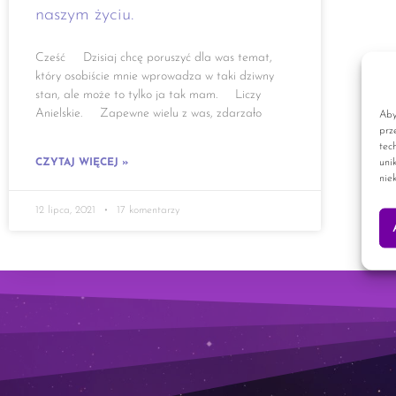
naszym życiu.
Cześć Dzisiaj chcę poruszyć dla was temat,
który osobiście mnie wprowadza w taki dziwny
stan, ale może to tylko ja tak mam. Liczy
Anielskie. Zapewne wielu z was, zdarzało
Aby
prz
tec
uni
CZYTAJ WIĘCEJ »
nie
12 lipca, 2021
17 komentarzy