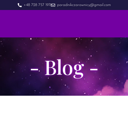
+48 728 757 197
poradnikczarownicy@gmail.com
- Blog -