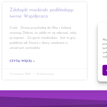
Zdobądź miedziaki podkładając
świnie. Współpraca
Cześć Dzisiaj przychodzę do Was z kolejną
recenzją. Dobrze, że udało mi się oderwać, żeby
ją napisać. Za garść miedziaków Jest to gra,
Aby
podobnie jak Stwory z obory, osadzona w
prz
uniwersum wieśniaków
tec
uni
nie
CZYTAJ WIĘCEJ »
10 września, 2025
10 komentarzy