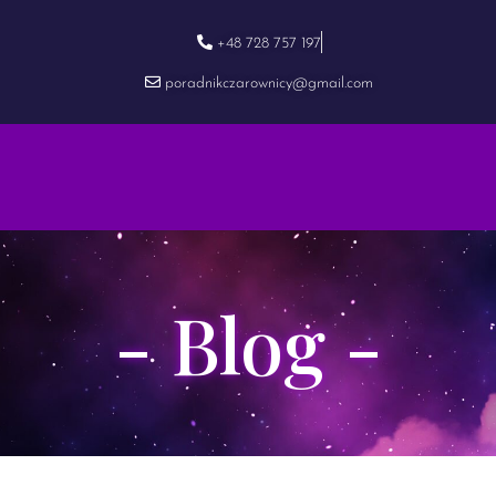
+48 728 757 197
poradnikczarownicy@gmail.com
- Blog -