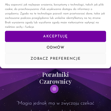
wód magicznych. Dzisiaj przedstawię wam jej kolejne rodzaje.
Aby zapewnić jak najlepsze wrażenia, korzystamy z technologii, takich jak pliki
Woda rzeczna. Woda ta pozyskiwana jest z rzeki. Jedną z
cookie, do przechowywania i/lub uzyskiwania dostępu do informacji o
zasad pozyskiwania takiej
urządzeniu. Zgoda na te technologie pozwoli nam przetwarzać dane, takie jak
zachowanie podczas przeglądania lub unikalne identyfikatory na tej stronie.
Brak wyrażenia zgody lub wycofanie zgody może niekorzystnie wpłynąć na
CZYTAJ WIĘCEJ »
niektóre cechy i funkcje.
AKCEPTUJĘ
9 września, 2023
28 komentarzy
ODMÓW
ZOBACZ PREFERENCJE
Poradniki
Czarownicy
”Magia jednak ma w zwyczaju czekać