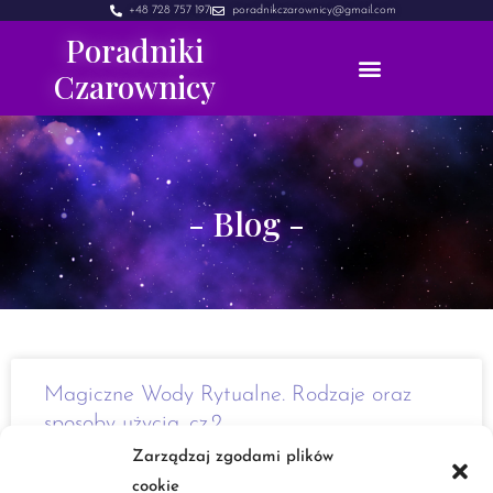
+48 728 757 197
poradnikczarownicy@gmail.com
Poradniki
Czarownicy
- Blog -
Magiczne Wody Rytualne. Rodzaje oraz
sposoby użycia. cz.2
Zarządzaj zgodami plików
Cześć. Tak jak ostatnio wspomniałam, jest wiele rodzajów
cookie