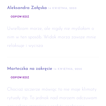
Aleksandra Załęska
14 KWIETNIA, 2020
ODPOWIEDZ
Uwielbiam morze, ale nigdy nie myślałam o
nim w ten sposób. Widok morza zawsze mnie
relaksuje i wycisza
Marteczka na zakręcie
14 KWIETNIA, 2020
ODPOWIEDZ
Chociaż szczerze mówiąc to nie moje klimaty
rytuały itp. To jednak nad morzem odczuwam