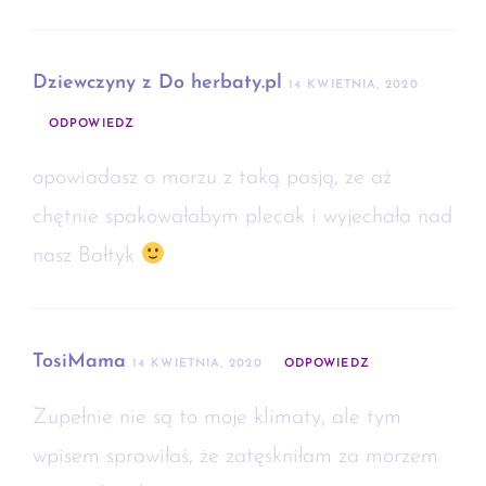
Dziewczyny z Do herbaty.pl
14 KWIETNIA, 2020
ODPOWIEDZ
opowiadasz o morzu z taką pasją, ze aż
chętnie spakowałabym plecak i wyjechała nad
nasz Bałtyk
TosiMama
14 KWIETNIA, 2020
ODPOWIEDZ
Zupełnie nie są to moje klimaty, ale tym
wpisem sprawiłaś, że zatęskniłam za morzem