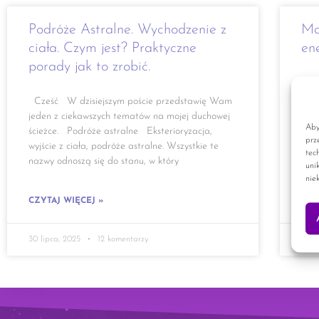
Podróże Astralne. Wychodzenie z
Ma
ciała. Czym jest? Praktyczne
en
porady jak to zrobić.
Cze
gene
Cześć W dzisiejszym poście przedstawię Wam
ryt
jeden z ciekawszych tematów na mojej duchowej
to o
Aby
ścieżce. Podróże astralne Eksterioryzacja,
prz
rytu
wyjście z ciała, podróże astralne. Wszystkie te
tec
nazwy odnoszą się do stanu, w który
uni
nie
CZY
CZYTAJ WIĘCEJ »
30 lipca, 2025
12 komentarzy
1 wr