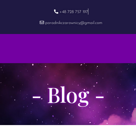
+48 728 757 197
poradnikczarownicy@gmail.com
- Blog -