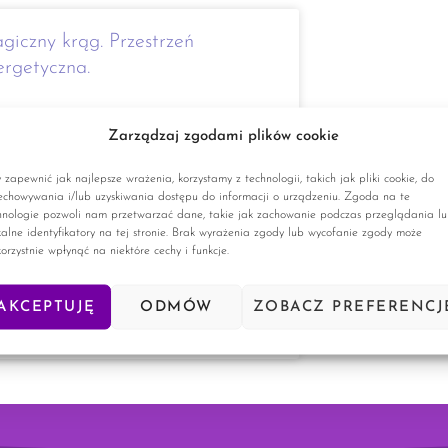
giczny krąg. Przestrzeń
ergetyczna.
ść Dzisiaj chciałabym przedstawić Wam
Zarządzaj zgodami plików cookie
zę czegoś, co często pojawia się w moich
uałach – magiczny krąg. Magiczny krąg Jest
krąg zakreślany przed przystąpieniem do
 zapewnić jak najlepsze wrażenia, korzystamy z technologii, takich jak pliki cookie, do
echowywania i/lub uzyskiwania dostępu do informacji o urządzeniu. Zgoda na te
ałów magicznych, ale także przed różnymi
hnologie pozwoli nam przetwarzać dane, takie jak zachowanie podczas przeglądania l
kalne identyfikatory na tej stronie. Brak wyrażenia zgody lub wycofanie zgody może
korzystnie wpłynąć na niektóre cechy i funkcje.
TAJ WIĘCEJ »
AKCEPTUJĘ
ODMÓW
ZOBACZ PREFERENCJ
ześnia, 2024
17 komentarzy