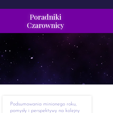
Poradniki
Czarownicy
Podsumowania minionego roku,
pomysły i perspektywy na kolejny