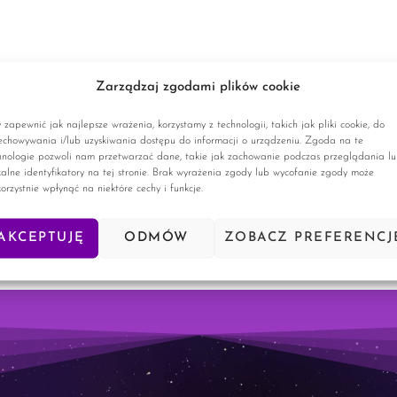
Zarządzaj zgodami plików cookie
 zapewnić jak najlepsze wrażenia, korzystamy z technologii, takich jak pliki cookie, do
echowywania i/lub uzyskiwania dostępu do informacji o urządzeniu. Zgoda na te
hnologie pozwoli nam przetwarzać dane, takie jak zachowanie podczas przeglądania l
kalne identyfikatory na tej stronie. Brak wyrażenia zgody lub wycofanie zgody może
korzystnie wpłynąć na niektóre cechy i funkcje.
AKCEPTUJĘ
ODMÓW
ZOBACZ PREFERENCJ