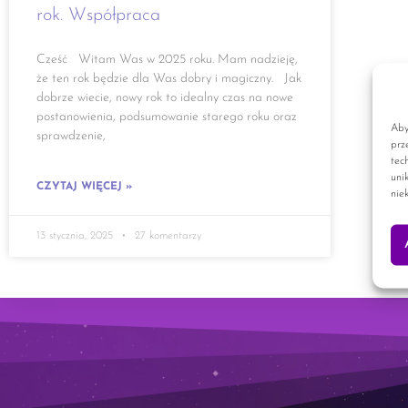
rok. Współpraca
Cześć Witam Was w 2025 roku. Mam nadzieję,
że ten rok będzie dla Was dobry i magiczny. Jak
dobrze wiecie, nowy rok to idealny czas na nowe
postanowienia, podsumowanie starego roku oraz
Aby
sprawdzenie,
prz
tec
uni
CZYTAJ WIĘCEJ »
nie
13 stycznia, 2025
27 komentarzy