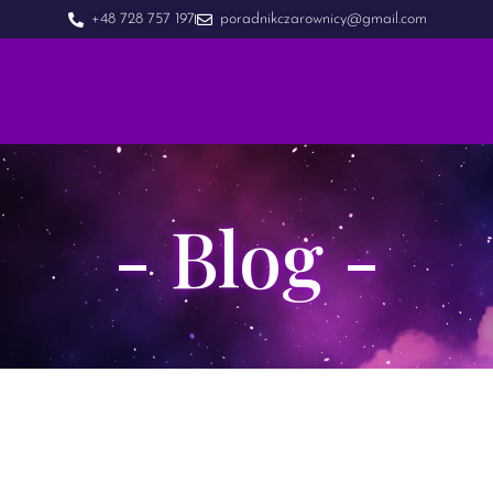
+48 728 757 197
poradnikczarownicy@gmail.com
- Blog -