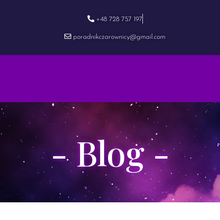
+48 728 757 197
poradnikczarownicy@gmail.com
- Blog -