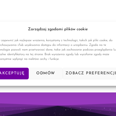
Zarządzaj zgodami plików cookie
 zapewnić jak najlepsze wrażenia, korzystamy z technologii, takich jak pliki cookie, do
echowywania i/lub uzyskiwania dostępu do informacji o urządzeniu. Zgoda na te
hnologie pozwoli nam przetwarzać dane, takie jak zachowanie podczas przeglądania l
kalne identyfikatory na tej stronie. Brak wyrażenia zgody lub wycofanie zgody może
korzystnie wpłynąć na niektóre cechy i funkcje.
AKCEPTUJĘ
ODMÓW
ZOBACZ PREFERENCJ