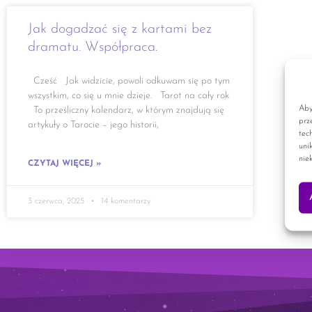
Jak dogadzać się z kartami bez
dramatu. Współpraca.
Cześć Jak widzicie, powoli odkuwam się po tym
wszystkim, co się u mnie dzieje. Tarot na cały rok
Aby
To prześliczny kalendarz, w którym znajdują się
prz
artykuły o Tarocie – jego historii,
tec
uni
nie
CZYTAJ WIĘCEJ »
3 czerwca, 2025
14 komentarzy