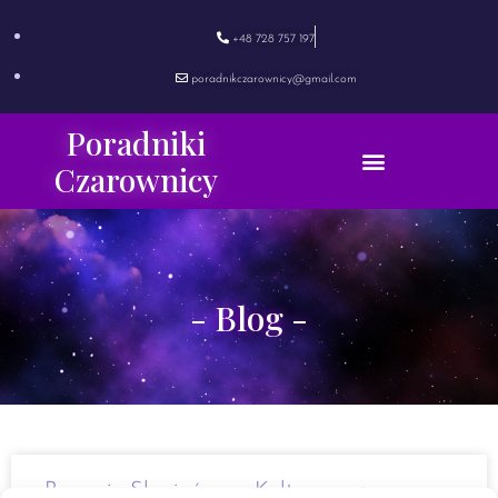
+48 728 757 197
poradnikczarownicy@gmail.com
Poradniki
Czarownicy
- Blog -
Bogowie Słowiańscy – Kultura oraz