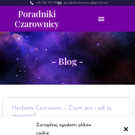
+48 728 757 197
poradnikczarownicy@gmail.com
Poradniki
Czarownicy
- Blog -
Herbata Czarownic – Czym jest i jak ją
stworzyć?
Zarządzaj zgodami plików
Cześć. Dzisiaj przychodzę do was z trochę lżejszym postem.
cookie