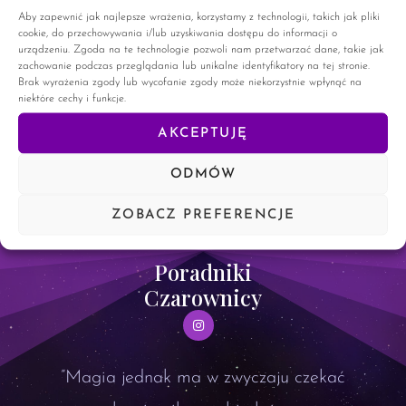
Mam nadzieję, że trochę mojego podejścia do Magii, będzie
Aby zapewnić jak najlepsze wrażenia, korzystamy z technologii, takich jak pliki
dla was ciekawą odskocznią od codzienności. Magiczna
cookie, do przechowywania i/lub uzyskiwania dostępu do informacji o
herbata czarownic. Herbata od wieków była
urządzeniu. Zgoda na te technologie pozwoli nam przetwarzać dane, takie jak
zachowanie podczas przeglądania lub unikalne identyfikatory na tej stronie.
Brak wyrażenia zgody lub wycofanie zgody może niekorzystnie wpłynąć na
CZYTAJ WIĘCEJ »
niektóre cechy i funkcje.
AKCEPTUJĘ
15 maja, 2023
31 komentarzy
ODMÓW
ZOBACZ PREFERENCJE
Poradniki
Czarownicy
”Magia jednak ma w zwyczaju czekać