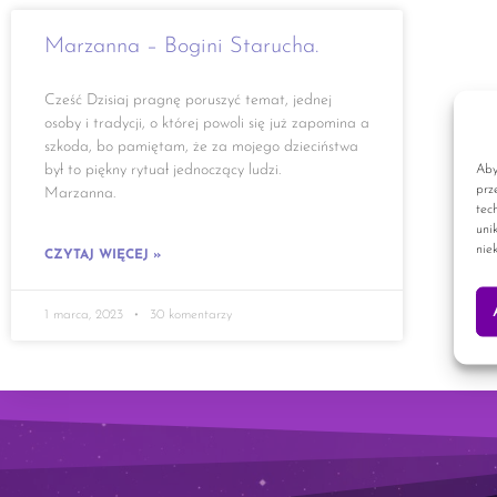
Marzanna – Bogini Starucha.
Cześć Dzisiaj pragnę poruszyć temat, jednej
osoby i tradycji, o której powoli się już zapomina a
szkoda, bo pamiętam, że za mojego dzieciństwa
był to piękny rytuał jednoczący ludzi.
Aby
prz
Marzanna.
tec
uni
nie
CZYTAJ WIĘCEJ »
1 marca, 2023
30 komentarzy