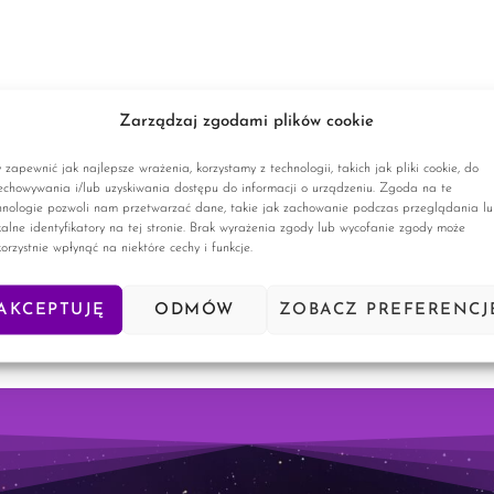
Zarządzaj zgodami plików cookie
 zapewnić jak najlepsze wrażenia, korzystamy z technologii, takich jak pliki cookie, do
echowywania i/lub uzyskiwania dostępu do informacji o urządzeniu. Zgoda na te
hnologie pozwoli nam przetwarzać dane, takie jak zachowanie podczas przeglądania l
kalne identyfikatory na tej stronie. Brak wyrażenia zgody lub wycofanie zgody może
korzystnie wpłynąć na niektóre cechy i funkcje.
AKCEPTUJĘ
ODMÓW
ZOBACZ PREFERENCJ