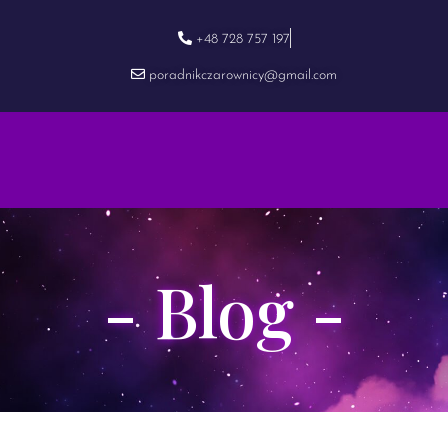
+48 728 757 197
poradnikczarownicy@gmail.com
- Blog -