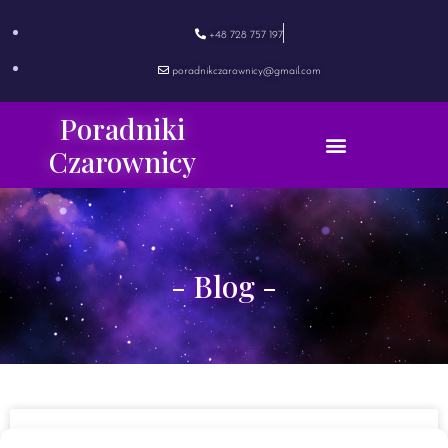
+48 728 757 197
poradnikczarownicy@gmail.com
Poradniki
Czarownicy
- Blog -
Powrót duszy do nowego ciała.