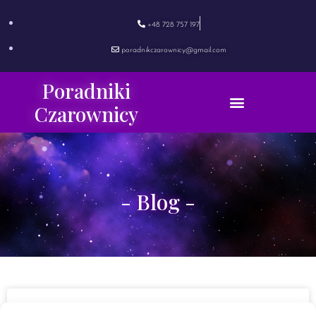
+48 728 757 197
poradnikczarownicy@gmail.com
Poradniki
Czarownicy
- Blog -
„Sekrety rozwoju osobistego” – Idealna