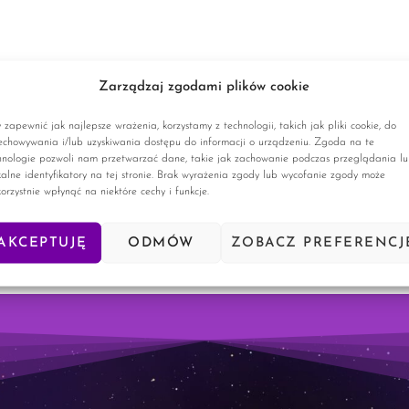
Zarządzaj zgodami plików cookie
 zapewnić jak najlepsze wrażenia, korzystamy z technologii, takich jak pliki cookie, do
echowywania i/lub uzyskiwania dostępu do informacji o urządzeniu. Zgoda na te
hnologie pozwoli nam przetwarzać dane, takie jak zachowanie podczas przeglądania l
kalne identyfikatory na tej stronie. Brak wyrażenia zgody lub wycofanie zgody może
korzystnie wpłynąć na niektóre cechy i funkcje.
AKCEPTUJĘ
ODMÓW
ZOBACZ PREFERENCJ