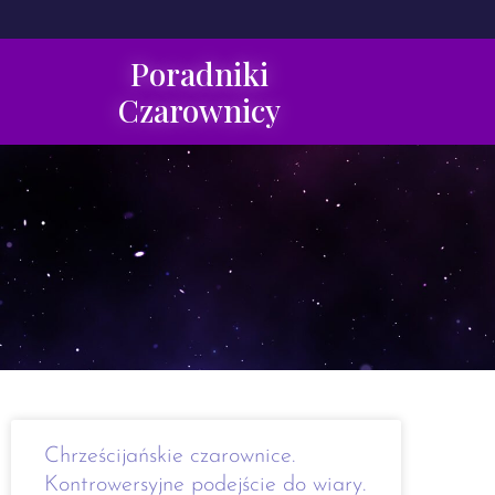
Poradniki
Czarownicy
Chrześcijańskie czarownice.
Kontrowersyjne podejście do wiary.