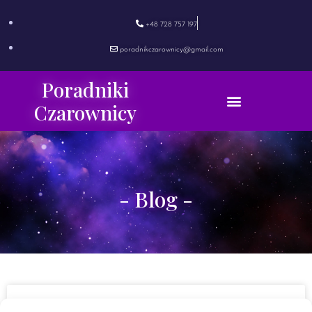
+48 728 757 197
poradnikczarownicy@gmail.com
Poradniki
Czarownicy
- Blog -
Napar Zimowego Przesilenia. Wiedźma