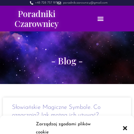
+48 728 757 197
poradnikczarownicy@gmail.com
Poradniki
Czarownicy
- Blog -
Słowiańskie Magiczne Symbole. Co
oznaczają? Jak można ich używać?
Zarządzaj zgodami plików
Cześć W dzisiejszym poście chciałabym przedstawić wam
cookie