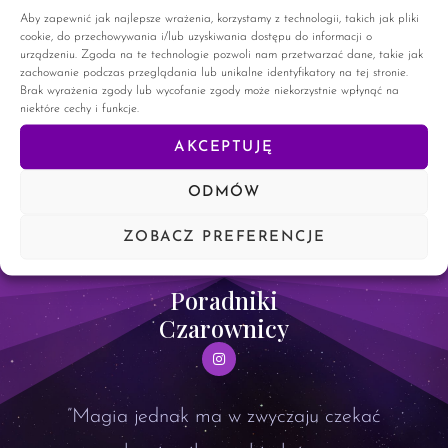
tematykę symboli słowiańskich. Symbole Słowian Jak w
Aby zapewnić jak najlepsze wrażenia, korzystamy z technologii, takich jak pliki
każdej religii i wierzeniach naszych przodków, oparte było o
cookie, do przechowywania i/lub uzyskiwania dostępu do informacji o
symbolikę. Nie możemy być do końca pewni, z ilu
urządzeniu. Zgoda na te technologie pozwoli nam przetwarzać dane, takie jak
zachowanie podczas przeglądania lub unikalne identyfikatory na tej stronie.
Brak wyrażenia zgody lub wycofanie zgody może niekorzystnie wpłynąć na
CZYTAJ WIĘCEJ »
niektóre cechy i funkcje.
AKCEPTUJĘ
27 czerwca, 2024
21 komentarzy
ODMÓW
ZOBACZ PREFERENCJE
Poradniki
Czarownicy
”Magia jednak ma w zwyczaju czekać