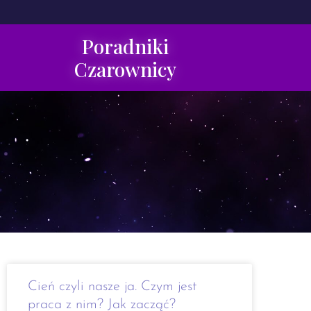
Poradniki
Czarownicy
Cień czyli nasze ja. Czym jest
praca z nim? Jak zacząć?