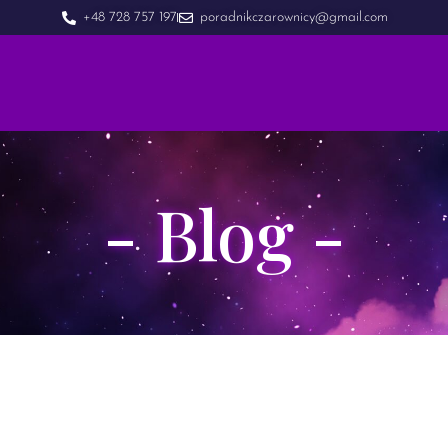
+48 728 757 197
poradnikczarownicy@gmail.com
- Blog -