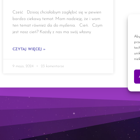
Cześć Dzisiaj chciałabym zagłębić się w pewien
bardzo ciekawy temat. Mam nadzieję, że i wam
ten temat również da do myślenia. Cień. Czym
jest nasz cień? Każdy z nas ma swój własny
Aby
prz
tec
CZYTAJ WIĘCEJ »
uni
nie
9 maja, 2024
23 komentarze