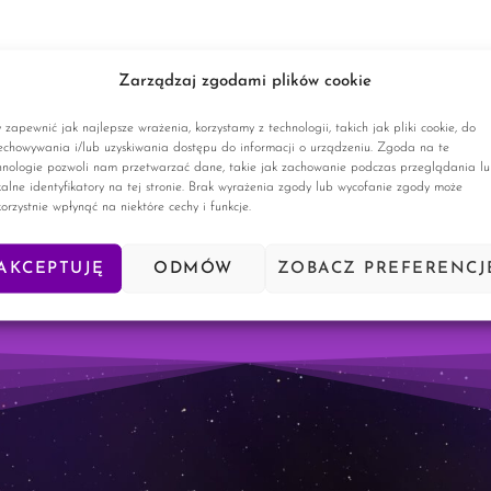
Zarządzaj zgodami plików cookie
 zapewnić jak najlepsze wrażenia, korzystamy z technologii, takich jak pliki cookie, do
echowywania i/lub uzyskiwania dostępu do informacji o urządzeniu. Zgoda na te
hnologie pozwoli nam przetwarzać dane, takie jak zachowanie podczas przeglądania l
kalne identyfikatory na tej stronie. Brak wyrażenia zgody lub wycofanie zgody może
korzystnie wpłynąć na niektóre cechy i funkcje.
AKCEPTUJĘ
ODMÓW
ZOBACZ PREFERENCJ