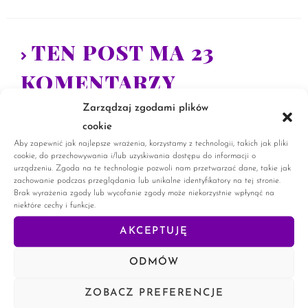
TEN POST MA 23
KOMENTARZY
Zarządzaj zgodami plików
Martyna K.
4 STYCZNIA, 2022
ODPOWIEDZ
cookie
Aby zapewnić jak najlepsze wrażenia, korzystamy z technologii, takich jak pliki
cookie, do przechowywania i/lub uzyskiwania dostępu do informacji o
Trochę czytałam na ten temat, ale Twój wpis
urządzeniu. Zgoda na te technologie pozwoli nam przetwarzać dane, takie jak
zachowanie podczas przeglądania lub unikalne identyfikatory na tej stronie.
w większości jest dla mnie nowością.
Brak wyrażenia zgody lub wycofanie zgody może niekorzystnie wpłynąć na
niektóre cechy i funkcje.
AKCEPTUJĘ
Mirosława Dudko
4 STYCZNIA, 2022
ODPOWIEDZ
ODMÓW
Na pewno warto przybliżać taką wiedzę.
ZOBACZ PREFERENCJE