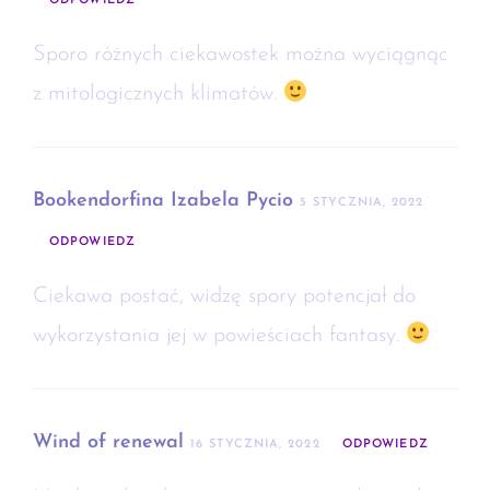
ODPOWIEDZ
Sporo różnych ciekawostek można wyciągnąc
z mitologicznych klimatów.
Bookendorfina Izabela Pycio
5 STYCZNIA, 2022
ODPOWIEDZ
Ciekawa postać, widzę spory potencjał do
wykorzystania jej w powieściach fantasy.
Wind of renewal
16 STYCZNIA, 2022
ODPOWIEDZ