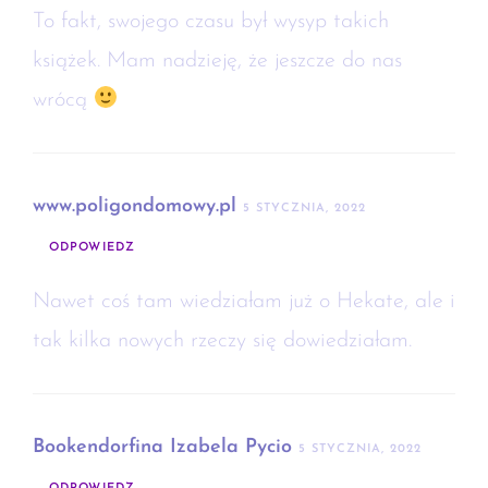
To fakt, swojego czasu był wysyp takich
książek. Mam nadzieję, że jeszcze do nas
wrócą
www.poligondomowy.pl
5 STYCZNIA, 2022
ODPOWIEDZ
Nawet coś tam wiedziałam już o Hekate, ale i
tak kilka nowych rzeczy się dowiedziałam.
Bookendorfina Izabela Pycio
5 STYCZNIA, 2022