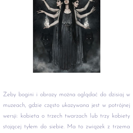
Żeby bogini i obrazy można oglądać do dzisiaj w
muzeach, gdzie często ukazywana jest w potrójnej
wersji: kobieta o trzech twarzach lub trzy kobiety
stojącej tyłem do siebie. Ma to związek z trzema