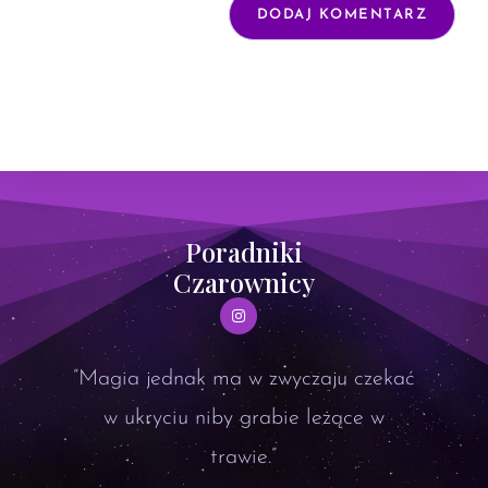
Poradniki
Czarownicy
”Magia jednak ma w zwyczaju czekać
w ukryciu niby grabie leżące w
trawie.”