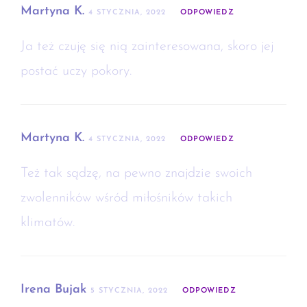
Martyna K.
4 STYCZNIA, 2022
ODPOWIEDZ
Ja też czuję się nią zainteresowana, skoro jej
postać uczy pokory.
Martyna K.
4 STYCZNIA, 2022
ODPOWIEDZ
Też tak sądzę, na pewno znajdzie swoich
zwolenników wśród miłośników takich
klimatów.
Irena Bujak
5 STYCZNIA, 2022
ODPOWIEDZ