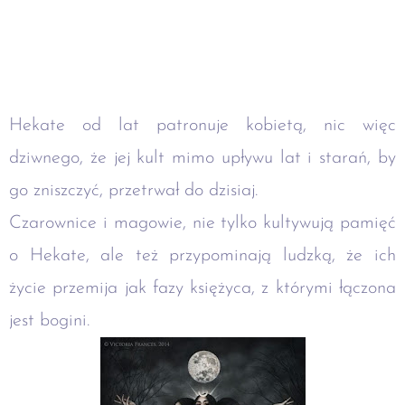
Hekate od lat patronuje kobietą, nic więc
dziwnego, że jej kult mimo upływu lat i starań, by
go zniszczyć, przetrwał do dzisiaj.
Czarownice i magowie, nie tylko kultywują pamięć
o Hekate, ale też przypominają ludzką, że ich
życie przemija jak fazy księżyca, z którymi łączona
jest bogini.