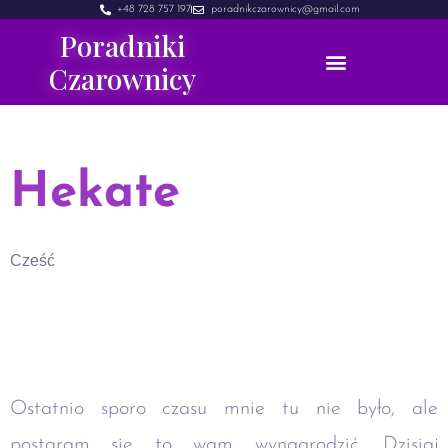
+48 728 757 197
poradnikczarownicy@gmail.com
Poradniki
Czarownicy
Hekate
Cześć
Ostatnio sporo czasu mnie tu nie było, ale
postaram się to wam wynagrodzić. Dzisiaj