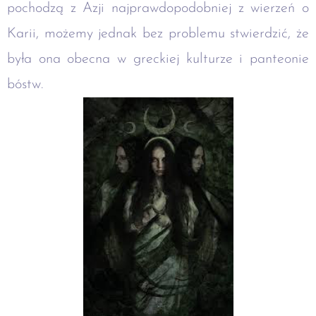
pochodzą z Azji najprawdopodobniej z wierzeń o
Karii, możemy jednak bez problemu stwierdzić, że
była ona obecna w greckiej kulturze i panteonie
bóstw.