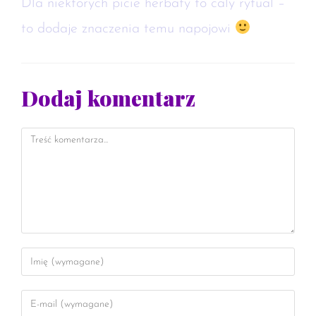
Dla niektorych picie herbaty to caly rytual –
to dodaje znaczenia temu napojowi
Dodaj komentarz