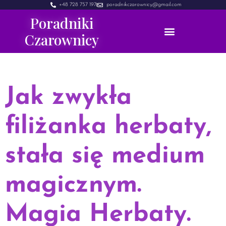
+48 728 757 197
poradnikczarownicy@gmail.com
Poradniki
Czarownicy
Jak zwykła
filiżanka herbaty,
stała się medium
magicznym.
Magia Herbaty.