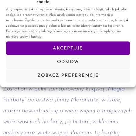
cookie
w okresie jesienno-zimowym herbata to nasz
Aby zapewnić jak najlepsze wrażenia, korzystamy z technologii, takich jak pliki
cookie, do przechowywania i/lub uzyskiwania dostępu do informacji o
największy sprzymierzeniec.
urządzeniu. Zgoda na te technologie pozwoli nam przetwarzać dane, takie jak
zachowanie podczas przeglądania lub unikalne identyfikatory na tej stronie.
Brak wyrażenia zgody lub wycofanie zgody może niekorzystnie wpłynąć na
niektóre cechy i funkcje.
AKCEPTUJĘ
ODMÓW
Mam nadzieję, że post Wam się spodobał.
ZOBACZ PREFERENCJE
Został on w pełni zainspirowany książką
„Magia
Herbaty”
autorstwa Jenay Marontate, w której
można dowiedzieć się o wiele więcej o magicznych
właściwościach herbaty, jej historii, zaklinaniu
herbaty oraz wiele więcej. Polecam tę książkę