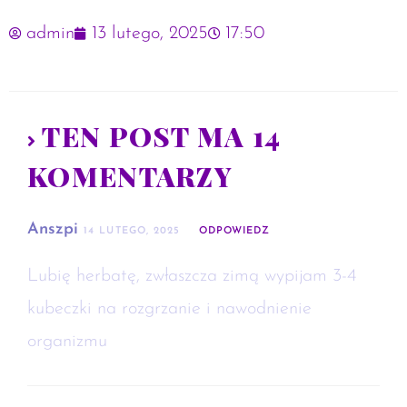
admin
13 lutego, 2025
17:50
TEN POST MA 14
KOMENTARZY
Anszpi
14 LUTEGO, 2025
ODPOWIEDZ
Lubię herbatę, zwłaszcza zimą wypijam 3-4
kubeczki na rozgrzanie i nawodnienie
organizmu