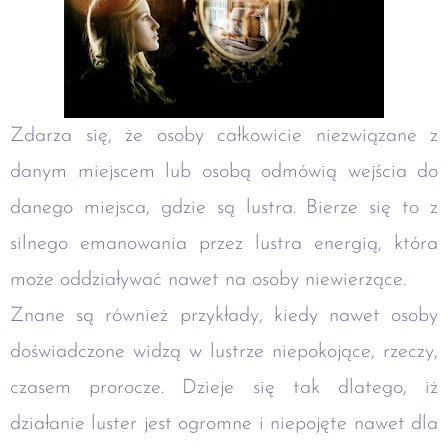
Zdarza się, że osoby całkowicie niezwiązane z
danym miejscem lub osobą odmówią wejścia do
danego miejsca, gdzie są lustra. Bierze się to z
silnego emanowania przez lustra energią, która
może oddziaływać nawet na osoby niewierzące.
Znane są również przykłady, kiedy nawet osoby
doświadczone widzą w lustrze niepokojące, rzeczy,
czasem prorocze. Dzieje się tak dlatego, iż
działanie luster jest ogromne i niepojęte nawet dla