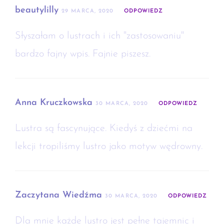
beautylilly
29 MARCA, 2020
ODPOWIEDZ
Słyszałam o lustrach i ich "zastosowaniu"
bardzo fajny wpis. Fajnie piszesz.
Anna Kruczkowska
30 MARCA, 2020
ODPOWIEDZ
Lustra są fascynujące. Kiedyś z dziećmi na
lekcji tropiliśmy lustro jako motyw wędrowny.
Zaczytana Wiedźma
30 MARCA, 2020
ODPOWIEDZ
Dla mnie każde lustro jest pełne tajemnic i