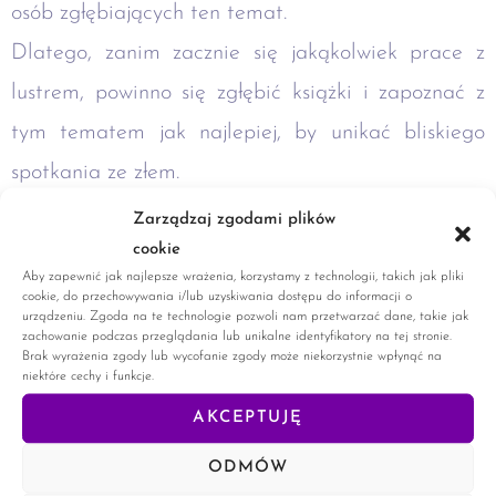
osób zgłębiających ten temat.
Dlatego, zanim zacznie się jakąkolwiek prace z
lustrem, powinno się zgłębić książki i zapoznać z
tym tematem jak najlepiej, by unikać bliskiego
spotkania ze złem.
Osoby zaciekawione magią luster zachęcam do
Zarządzaj zgodami plików
cookie
zapoznania się z książkami:
Aby zapewnić jak najlepsze wrażenia, korzystamy z technologii, takich jak pliki
„ Współczesny podręcznik Magii Luster” autorstwa
cookie, do przechowywania i/lub uzyskiwania dostępu do informacji o
urządzeniu. Zgoda na te technologie pozwoli nam przetwarzać dane, takie jak
Patrica Telesco
zachowanie podczas przeglądania lub unikalne identyfikatory na tej stronie.
Brak wyrażenia zgody lub wycofanie zgody może niekorzystnie wpłynąć na
„Narzędzie Magii, historia luster i zwierciadeł”
niektóre cechy i funkcje.
autorstwa Sabine Melchior-Bonnet
AKCEPTUJĘ
Z których dowiecie się więcej o samej Magi Luster
ODMÓW
oraz dobrych i złych stronach lustra.