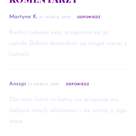
Martyna K.
23 MARCA, 2020
ODPOWIEDZ
Bardzo ciekawy wpis, przyjemnie się go
czytało. Dobrze dowiedzieć się czegoś więcej o
lustrach.
Anszpi
25 MARCA, 2020
ODPOWIEDZ
Dla mnie lustro to lustro, nie przypisuje mu
żadnych innych właściwości i nie wierzę w jego
moce