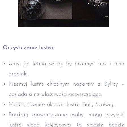
Oczyszczanie lustra:
Umyj go letnią wodą, by przemyć kurz i inne
drobinki.
Przemyj lustro chłodnym naparem z Bylicy –
posiada silne właściwości oczyszczające.
Możesz również okadzić lustro Białą Szałwią.
Bardziej zaawansowane osoby, mogą oczyścić
lustro wodą księżycową (o wodzie będzie