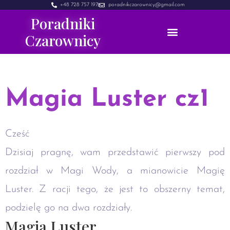
+48 728 757 197
poradnikczarownicy@gmail.com
Poradniki
Czarownicy
Magia Luster cz1
Cześć
Dzisiaj pragnę, wam przedstawić pierwszy pod
rozdział w Magi Wody, a mianowicie Magię
Luster. Z racji tego, że jest to obszerny temat,
podzielę go na dwa rozdziały.
Magia Luster