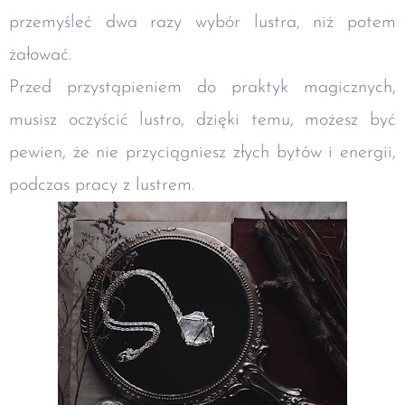
przemyśleć dwa razy wybór lustra, niż potem
żałować.
Przed przystąpieniem do praktyk magicznych,
musisz oczyścić lustro, dzięki temu, możesz być
pewien, że nie przyciągniesz złych bytów i energii,
podczas pracy z lustrem.