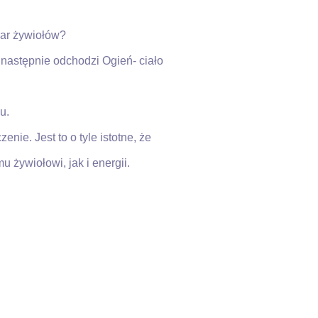
żar żywiołów?
, następnie odchodzi Ogień- ciało
u.
ie. Jest to o tyle istotne, że
żywiołowi, jak i energii.