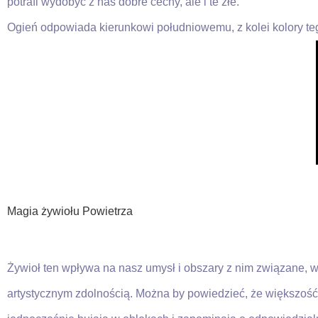
potrafi wydobyć z nas dobre cechy, ale i te złe.
Ogień odpowiada kierunkowi południowemu, z kolei kolory te
Magia żywiołu Powietrza
Żywioł ten wpływa na nasz umysł i obszary z nim związane, w
artystycznym zdolnością. Można by powiedzieć, że większość 