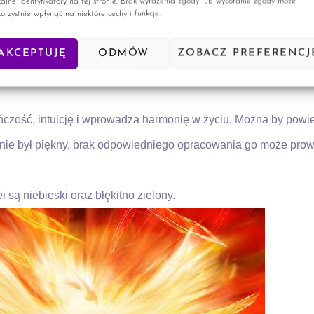
kalne identyfikatory na tej stronie. Brak wyrażenia zgody lub wycofanie zgody może
korzystnie wpłynąć na niektóre cechy i funkcje.
AKCEPTUJĘ
ODMÓW
ZOBACZ PREFERENCJ
czość, intuicję i wprowadza harmonię w życiu. Można by powie
y nie był piękny, brak odpowiedniego opracowania go może pro
są niebieski oraz błękitno zielony.