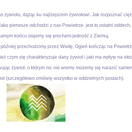
 żywiołu, dążąc ku najlżejszem żywiołowi. Jak rozpoznać cię
 Jako pierwsze odchodzi z nas Powietrze- jest to ostatni oddech
 samym końcu stajemy się prochem-jedność z Ziemią.
później przechodzimy przez Wodę, Ogień kończąc na Powietrz
czym się charakteryzuje dany żywioł i jaki ma wpływ na otoczen
ując żywioł, o którym nic nie wiemy możemy się narazić samemu 
ioł (szczegółowo omówię wszystko w oddzielnych postach).