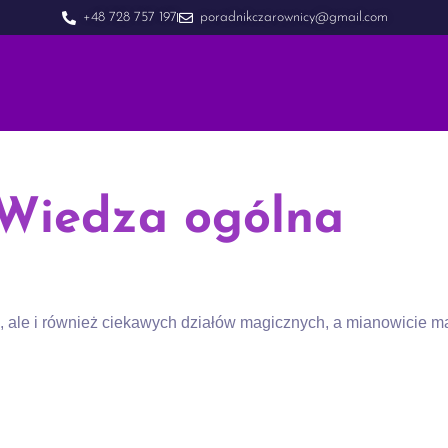
+48 728 757 197
poradnikczarownicy@gmail.com
 Wiedza ogólna
 ale i również ciekawych działów magicznych, a mianowicie m