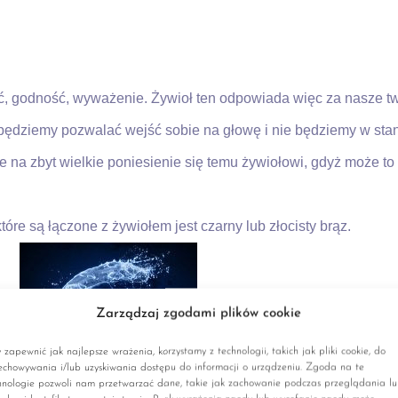
ość, godność, wyważenie. Żywioł ten odpowiada więc za nasze tw
ż będziemy pozwalać wejść sobie na głowę i nie będziemy w st
 na zbyt wielkie poniesienie się temu żywiołowi, gdyż może 
óre są łączone z żywiołem jest czarny lub złocisty brąz.
Zarządzaj zgodami plików cookie
 zapewnić jak najlepsze wrażenia, korzystamy z technologii, takich jak pliki cookie, do
echowywania i/lub uzyskiwania dostępu do informacji o urządzeniu. Zgoda na te
hnologie pozwoli nam przetwarzać dane, takie jak zachowanie podczas przeglądania l