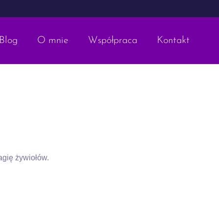
Blog
O mnie
Współpraca
Kontakt
agię żywiołów.