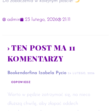
Do zobaczenia w kolejnym poście!
admin
23 lutego, 2026
21:11
TEN POST MA 11
KOMENTARZY
Bookendorfina Izabela Pycio
24 LUTEGO, 2026
ODPOWIEDZ
Warto w pędzie zatrzymać się, na nieco
dłuższą chwilę, aby złapać oddech