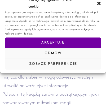
Zarządzaj zgodami plików
cookie
Autorka w prosty sposób wyjaśnia podstawy,
Aby zapewnić jak najlepsze wrażenia, korzystamy z technologii, takich jak pliki
cookie, do przechowywania i/lub uzyskiwania dostępu do informacji o
pomaga w doborze kolorystyki świec oraz opisuje
urządzeniu. Zgoda na te technologie pozwoli nam przetwarzać dane, takie jak
zachowanie podczas przeglądania lub unikalne identyfikatory na tej stronie.
kilkanaście rytuałów z ich użyciem. Jeśli więc
Brak wyrażenia zgody lub wycofanie zgody może niekorzystnie wpłynąć na
niektóre cechy i funkcje.
dopiero zaczynasz swoją przygodę z magią lub
AKCEPTUJĘ
chcesz bliżej poznać magię świec, ta książka
ODMÓW
będzie dla Ciebie idealna.
ZOBACZ PREFERENCJE
Bardziej doświadczeni praktycy również znajdą w
niej coś dla siebie — mogą odświeżyć wiedzę i
utrwalić najważniejsze informacje.
Polecam tę książkę zarówno początkującym, jak i
zaawansowanym miłośnikom magii.