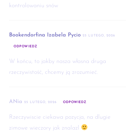
kontrolowaniu snów
Bookendorfina Izabela Pycio
25 LUTEGO, 2026
ODPOWIEDZ
W końcu, to jakby nasza własna druga
rzeczywistość, chcemy ją zrozumieć.
ANia
25 LUTEGO, 2026
ODPOWIEDZ
Rzeczywiscie ciekawa pozycja, na dlugie
zimowe wieczory jak znalazl