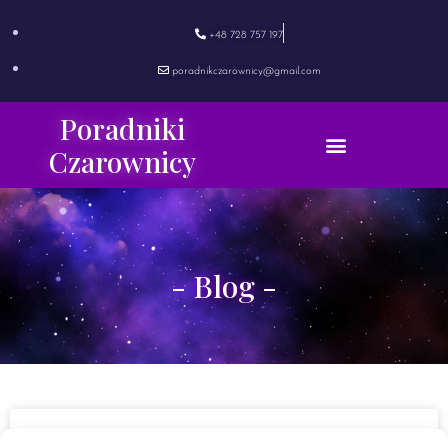
+48 728 757 197
poradnikczarownicy@gmail.com
Poradniki
Czarownicy
- Blog -
Straszne opowieści. Doświadczenia