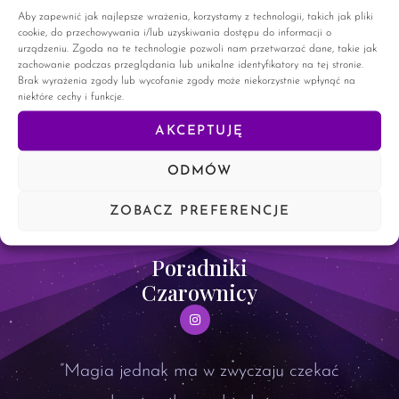
Was. Herbata z Lukrecji. Herbata jest jednym z napojów,
Aby zapewnić jak najlepsze wrażenia, korzystamy z technologii, takich jak pliki
które poznałam stosunkowo niedawno (ponad miesiąc temu).
cookie, do przechowywania i/lub uzyskiwania dostępu do informacji o
Mogę śmiało powiedzieć, że działa cuda. Jak
urządzeniu. Zgoda na te technologie pozwoli nam przetwarzać dane, takie jak
zachowanie podczas przeglądania lub unikalne identyfikatory na tej stronie.
Brak wyrażenia zgody lub wycofanie zgody może niekorzystnie wpłynąć na
CZYTAJ WIĘCEJ »
niektóre cechy i funkcje.
AKCEPTUJĘ
28 kwietnia, 2024
27 komentarzy
ODMÓW
ZOBACZ PREFERENCJE
Poradniki
Czarownicy
”Magia jednak ma w zwyczaju czekać