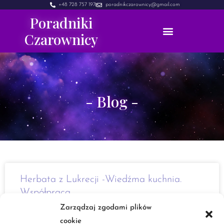
+48 728 757 197
poradnikczarownicy@gmail.com
Poradniki
Czarownicy
- Blog -
Herbata z Lukrecji -Wiedźma kuchnia.
Współpraca.
Zarządzaj zgodami plików
Cześć Po stosunkowo długiej dla mnie przerwie, wracam do
cookie