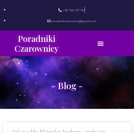
+48 728 757 197
poradnikczarownicy@gmail.com
Poradniki
Czarownicy
- Blog -
Jak zwykła filiżanka herbaty, stała się