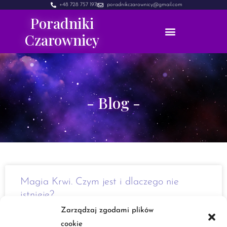
+48 728 757 197
poradnikczarownicy@gmail.com
Poradniki
Czarownicy
- Blog -
Magia Krwi. Czym jest i dlaczego nie
istnieje?
Zarządzaj zgodami plików
Cześć Dzisiaj chciałabym wam przedstawić pewien dość
cookie