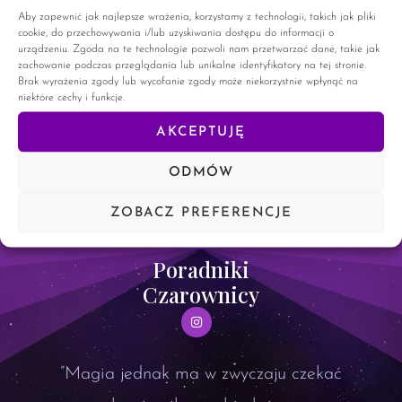
ciekawy i intrygujący temat. Magia Krwi. Bardzo często,
Aby zapewnić jak najlepsze wrażenia, korzystamy z technologii, takich jak pliki
kiedy przeglądam strony internetowe, wyskakują mi zapytania
cookie, do przechowywania i/lub uzyskiwania dostępu do informacji o
o to czym jest magia krwi. Wiele ludzi wyszukuje ten
urządzeniu. Zgoda na te technologie pozwoli nam przetwarzać dane, takie jak
zachowanie podczas przeglądania lub unikalne identyfikatory na tej stronie.
Brak wyrażenia zgody lub wycofanie zgody może niekorzystnie wpłynąć na
CZYTAJ WIĘCEJ »
niektóre cechy i funkcje.
AKCEPTUJĘ
20 maja, 2024
22 komentarze
ODMÓW
ZOBACZ PREFERENCJE
Poradniki
Czarownicy
”Magia jednak ma w zwyczaju czekać