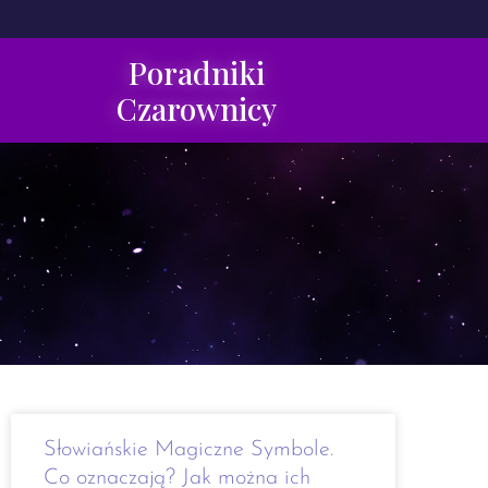
Poradniki
Czarownicy
Słowiańskie Magiczne Symbole.
Co oznaczają? Jak można ich