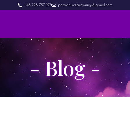
+48 728 757 197
poradnikczarownicy@gmail.com
- Blog -