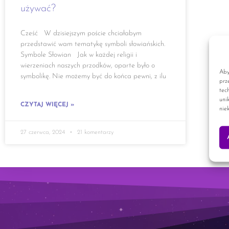
używać?
Cześć W dzisiejszym poście chciałabym
przedstawić wam tematykę symboli słowiańskich.
Symbole Słowian Jak w każdej religii i
wierzeniach naszych przodków, oparte było o
Aby
symbolikę. Nie możemy być do końca pewni, z ilu
prz
tec
uni
CZYTAJ WIĘCEJ »
nie
27 czerwca, 2024
21 komentarzy