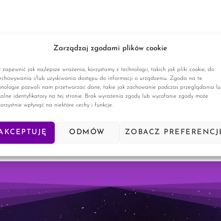
Zarządzaj zgodami plików cookie
 zapewnić jak najlepsze wrażenia, korzystamy z technologii, takich jak pliki cookie, do
echowywania i/lub uzyskiwania dostępu do informacji o urządzeniu. Zgoda na te
hnologie pozwoli nam przetwarzać dane, takie jak zachowanie podczas przeglądania l
kalne identyfikatory na tej stronie. Brak wyrażenia zgody lub wycofanie zgody może
korzystnie wpłynąć na niektóre cechy i funkcje.
AKCEPTUJĘ
ODMÓW
ZOBACZ PREFERENCJ