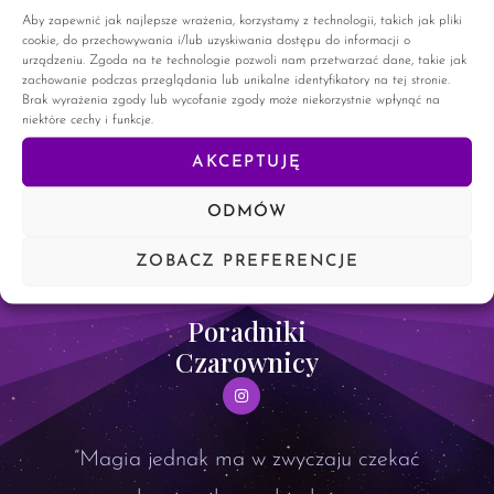
pojawiają się z lekkim opóźnieniem. Mam nadzieję, że wam to
Aby zapewnić jak najlepsze wrażenia, korzystamy z technologii, takich jak pliki
nie przeszkadza. Trucizna To klasyczna karcianka, która
cookie, do przechowywania i/lub uzyskiwania dostępu do informacji o
może „rozwalić system” na niejednej
urządzeniu. Zgoda na te technologie pozwoli nam przetwarzać dane, takie jak
zachowanie podczas przeglądania lub unikalne identyfikatory na tej stronie.
Brak wyrażenia zgody lub wycofanie zgody może niekorzystnie wpłynąć na
CZYTAJ WIĘCEJ »
niektóre cechy i funkcje.
AKCEPTUJĘ
7 czerwca, 2025
7 komentarzy
ODMÓW
ZOBACZ PREFERENCJE
Poradniki
Czarownicy
”Magia jednak ma w zwyczaju czekać