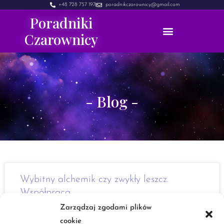
+48 728 757 197
poradnikczarownicy@gmail.com
Poradniki
Czarownicy
- Blog -
Wybitny alchemik czy zwykły leszcz.
Współpraca
Zarządzaj zgodami plików
Cześć Ostatnio sporo się u mnie dzieje, dlatego posty
cookie