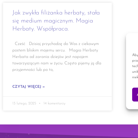
Jak zwykła filiżanka herbaty, stała
się medium magicznym. Magia
Herbaty. Współpraca.
Cześć Dzisiaj przychodzę do Was z ciekawym
postem bliskim mojemu sercu. Magia Herbaty
Aby
Herbata od zarania dziejów jest napojem
prz
towarzyszącym nam w życiu. Często pijemy ją dla
tec
przyjemności lub po to,
uni
nie
CZYTAJ WIĘCEJ »
13 lutego, 2025
14 komentarzy