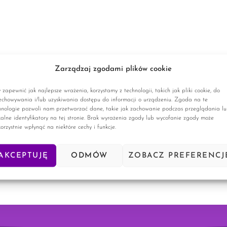
Zarządzaj zgodami plików cookie
 zapewnić jak najlepsze wrażenia, korzystamy z technologii, takich jak pliki cookie, do
echowywania i/lub uzyskiwania dostępu do informacji o urządzeniu. Zgoda na te
hnologie pozwoli nam przetwarzać dane, takie jak zachowanie podczas przeglądania l
kalne identyfikatory na tej stronie. Brak wyrażenia zgody lub wycofanie zgody może
korzystnie wpłynąć na niektóre cechy i funkcje.
AKCEPTUJĘ
ODMÓW
ZOBACZ PREFERENCJ