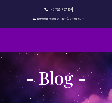
+48 728 757 197
poradnikczarownicy@gmail.com
- Blog -