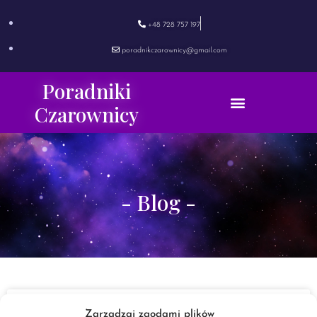
+48 728 757 197
poradnikczarownicy@gmail.com
Poradniki
Czarownicy
- Blog -
Syrop Miętowy. Wiedźma Kuchnia.
Zarządzaj zgodami plików