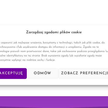
Zarządzaj zgodami plików cookie
 zapewnić jak najlepsze wrażenia, korzystamy z technologii, takich jak pliki cookie, do
echowywania i/lub uzyskiwania dostępu do informacji o urządzeniu. Zgoda na te
hnologie pozwoli nam przetwarzać dane, takie jak zachowanie podczas przeglądania l
kalne identyfikatory na tej stronie. Brak wyrażenia zgody lub wycofanie zgody może
korzystnie wpłynąć na niektóre cechy i funkcje.
AKCEPTUJĘ
ODMÓW
ZOBACZ PREFERENCJ