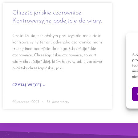
Chrześcijańskie czarownice.
Kontrowersyjne podejście do wiary.
Cześć. Dzisiaj chciałabym poruszyć dla mnie dość
kontrowersyjny temat, gdyż jako czarownica mam
trochę inne podejście do niego. Chrześcijańskie
Aby
czarownice. Chrześcijańskie czarownice, to nurt
prz
wiary chrześcijańskiej, który łączy w sobie zarówno
tec
praktyki chrześcijańskie, jak i
uni
nie
CZYTAJ WIĘCEJ »
29 czerwca, 2023
36 komentarzy