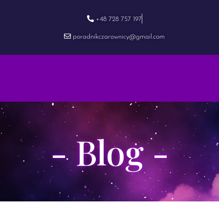
+48 728 757 197
poradnikczarownicy@gmail.com
- Blog -